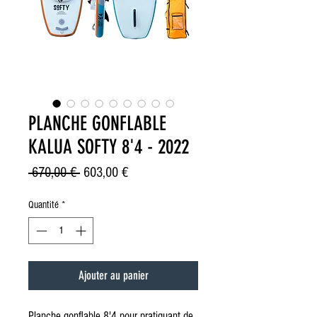
PLANCHE GONFLABLE
KALUA SOFTY 8'4 - 2022
Prix
Prix
 670,00 € 
603,00 €
original
promotionnel
Quantité
*
Ajouter au panier
Planche gonflable 8'4 pour pratiquant de