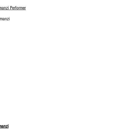
manzi Performer
manzi
manzi