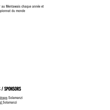
r au Mentawais chaque année et
mpionnat du monde
 / SPONSORS
straps
Solamanzi
ad
Solamanzi