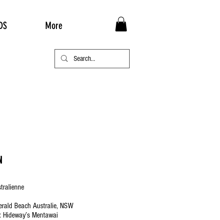
DS
More
N
tralienne
rald Beach Australie, NSW
 : Hideway’s Mentawai