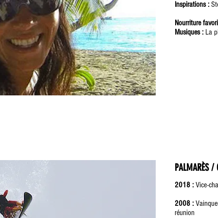
Inspirations :
Ste
Nourriture favori
Musiques :
La pl
PALMARÈS / 
2018 :
Vice-ch
2008 :
Vainque
réunion