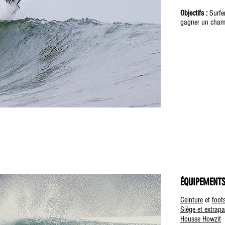
Objectifs :
Surfe
gagner un cha
ÉQUIPEMENTS
Ceinture
et
foot
Siège et extrap
Housse Howzit